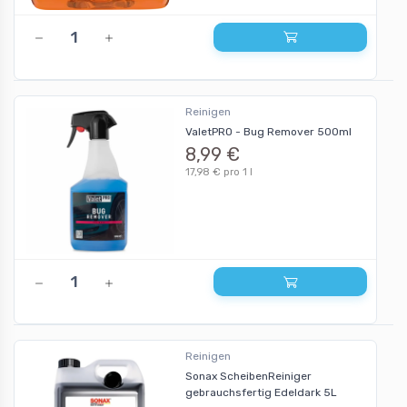
Reinigen
ValetPRO - Bug Remover 500ml
8,99 €
17,98 € pro 1 l
Reinigen
Sonax ScheibenReiniger
gebrauchsfertig Edeldark 5L