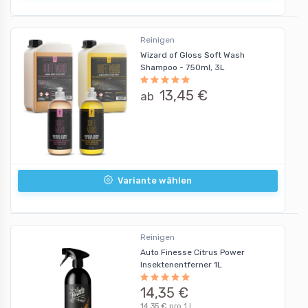
Reinigen
Wizard of Gloss Soft Wash
Shampoo - 750ml, 3L
13,45 €
ab
Variante wählen
Reinigen
Auto Finesse Citrus Power
Insektenentferner 1L
14,35 €
14,35 € pro 1 l