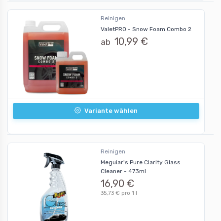
Reinigen
ValetPRO - Snow Foam Combo 2
10,99 €
ab
Variante wählen
Reinigen
Meguiar's Pure Clarity Glass
Cleaner - 473ml
16,90 €
35,73 € pro 1 l