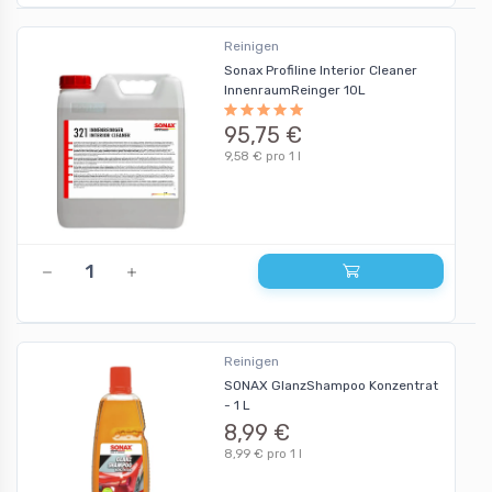
Reinigen
Sonax Profiline Interior Cleaner
InnenraumReinger 10L
95,75 €
9,58 € pro 1 l
Reinigen
SONAX GlanzShampoo Konzentrat
- 1 L
8,99 €
8,99 € pro 1 l