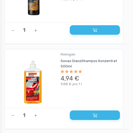
Reinigen
Sonax GlanzShampoo Konzentrat
500ml
4,94 €
9,88 € pro 1 l