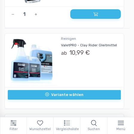
Reinigen
ValetPRO - Clay Rider Gleitmittel
10,99 €
ab
Variante wählen
Reinigen
Tuga Chemie Insekten Teufel 1L
Filter
Wunschzettel
Vergleichsliste
Suchen
Menü
13,90 €