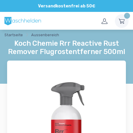
Direkte und persönliche Beratung
Versandkostenfrei ab 50€
Startseite
Aussenbereich
Koch Chemie Rrr Reactive Rust
Remover Flugrostentferner 500ml