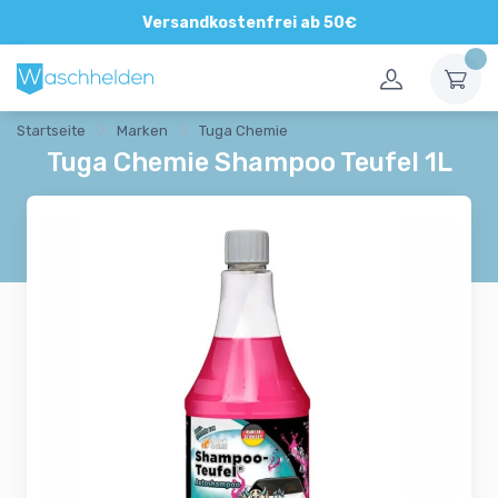
Direkte und persönliche Beratung
Versandkostenfrei ab 50€
Startseite
Marken
Tuga Chemie
Tuga Chemie Shampoo Teufel 1L