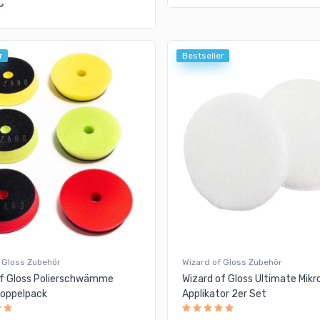
€
r
Bestseller
 Gloss Zubehör
Wizard of Gloss Zubehör
of Gloss Polierschwämme
Wizard of Gloss Ultimate Mikr
oppelpack
Applikator 2er Set