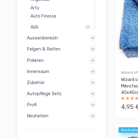
Arty
Auto Finesse
AVA
Aussenbereich
BigBoi
Caramba
Felgen & Reifen
CarPro
Polieren
Colourlock
Innenraum
Detailing Outlaws
Wizard of
Wizard o
Dr. Wack
Zubehör
Mikrofa
40x40
Elitist
Autopflege Sets
Etari
Profi
4,95 
Flex
Neuheiten
Fresso
Bestselle
Garage Freaks