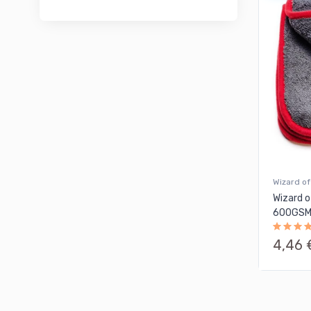
Gloria
Glossboss
Grit Guard
Gyeon
HEEL Verlag
Koch Chemie
Kollektionen
Kwazar
Wizard of
Liquid Elements
Wizard o
Magic Bucket
600GSM
Meguiar's
4,46 
Menzerna
Microfiber Monkey
Murska