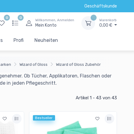
Geschäftskunde
0
0
Willkommen, Anmelden
Warenkorb
Mein Konto
0,00 €
ts
Profi
Neuheiten
arken
Wizard of Gloss
Wizard of Gloss Zubehör
ngenehmer. Ob Tücher, Applikatoren, Flaschen oder
de in jeden Pflegeschritt.
Artikel 1 - 43
von 43
Bestseller