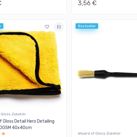
€
3,56 €
r
Bestseller
 Gloss Zubehör
f Gloss Detail Hero Detailing
00GSM 40x40cm
Wizard of Gloss Zubehör