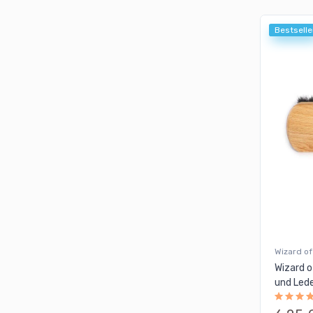
Nanolex
Nitras
Bestselle
Nuke Guys
Petzoldt's
PLSH
POLYTOP
Rituals
Rupes Poliermaschinen
Scangrip
Snappy Grip
Soft99
Sonax
Wizard of
The Detail Guardz
Wizard o
The Finisher
und Led
Tuga Chemie
ValetPRO