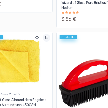
Wizard of Gloss Pure Bristles 
€
Medium
3,56 €
r
Bestseller
 Gloss Zubehör
f Gloss Allround Hero Edgeless
n Allroundtuch 450GSM