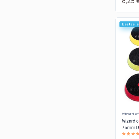
6,25 
Vinove
Waschhelden
Bestselle
Waschkraft
Wizard of Gloss
Wizard of
Wizard 
75mm D