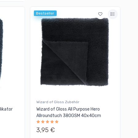
Bestseller
Wizard of Gloss Zubehör
likator
Wizard of Gloss All Purpose Hero
Allroundtuch 380GSM 40x40cm
3,95 €