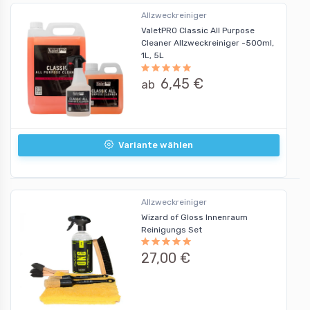
Allzweckreiniger
ValetPRO Classic All Purpose
Cleaner Allzweckreiniger -500ml,
1L, 5L
6,45 €
ab
Variante wählen
Allzweckreiniger
Wizard of Gloss Innenraum
Reinigungs Set
27,00 €