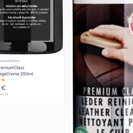
emiumClass
remiumClass
legeCreme 250ml
 €
o 1 l