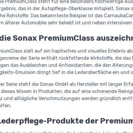
e PremiumClass steht für eine besonders hochwertige Auss
rgebnis, das in der Autopflege-Oberklasse mitspielt. Sonax s
che Rohstoffe. Das bekannteste Beispiel ist das Carnauba
rn älterer Automobile sehr beliebt ist und neben intensivem
die Sonax PremiumClass auszeich
miumClass zielt auf ein haptisches und visuelles Erlebnis ab
egecreme der Serie enthält rückfettende Wirkstoffe, die das
gegen das Ausbleichen und Antioxidantien, die den Alterun
gkeits-Emulsion dringt tief in die Lederoberfläche ein und
der Serie steht die Sonax GmbH als Hersteller mit langer Er
 dieses Wissen in Produkten, die auf eine schonende Reinig
 und alltägliche Verschmutzungen werden gründlich entfe
ifen.
Lederpflege-Produkte der Premiu