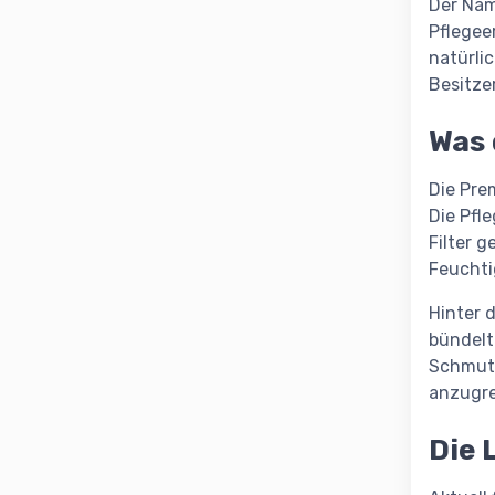
Der Nam
Pflegee
natürli
Besitze
Was 
Die Pre
Die Pfl
Filter 
Feuchti
Hinter 
bündelt
Schmutz
anzugre
Die 