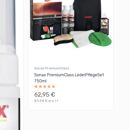
Sonax PremiumClass
Sonax PremiumClass LederPflegeSet
750ml
62,95 €
83,94 € pro 1 l