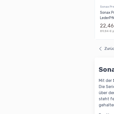
Sonax Pr
Sonax P
LederPf
22,46
89,84 € pr
Zurü
Sona
Mit der
Die Ser
über de
steht f
gehalte