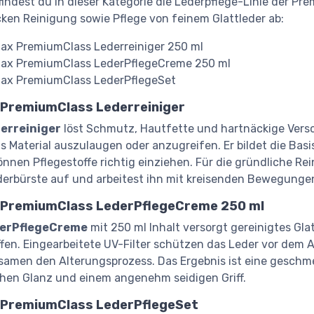
 findest du in dieser Kategorie die Lederpflege-Linie der Pr
ken Reinigung sowie Pflege von feinem Glattleder ab:
ax PremiumClass Lederreiniger 250 ml
ax PremiumClass LederPflegeCreme 250 ml
ax PremiumClass LederPflegeSet
 PremiumClass Lederreiniger
erreiniger
löst Schmutz, Hautfette und hartnäckige Ver
s Material auszulaugen oder anzugreifen. Er bildet die Basi
önnen Pflegestoffe richtig einziehen. Für die gründliche Re
derbürste auf und arbeitest ihn mit kreisenden Bewegungen 
 PremiumClass LederPflegeCreme 250 ml
erPflegeCreme
mit 250 ml Inhalt versorgt gereinigtes Gl
ffen. Eingearbeitete UV-Filter schützen das Leder vor dem
samen den Alterungsprozess. Das Ergebnis ist eine geschm
chen Glanz und einem angenehm seidigen Griff.
 PremiumClass LederPflegeSet