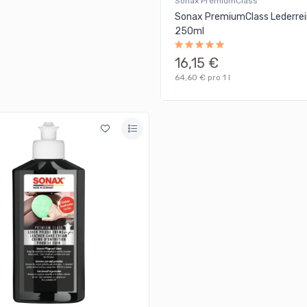
Sonax PremiumClass
Sonax PremiumClass Lederrei
250ml
16,15 €
64,60 € pro 1 l