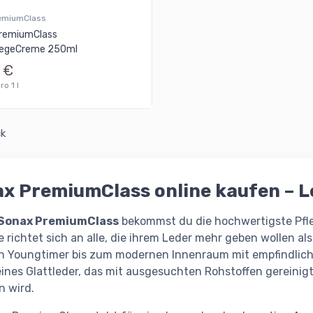
emiumClass
remiumClass
legeCreme 250ml
 €
o 1 l
ck
x PremiumClass online kaufen – L
Sonax PremiumClass
bekommst du die hochwertigste Pfle
ie richtet sich an alle, die ihrem Leder mehr geben wollen a
n Youngtimer bis zum modernen Innenraum mit empfindlich
eines Glattleder, das mit ausgesuchten Rohstoffen gereini
n wird.