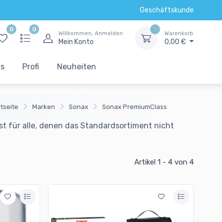
Geschäftskunde
0
0
Willkommen, Anmelden
Warenkorb
Mein Konto
0,00 €
ts
Profi
Neuheiten
tseite
Marken
Sonax
Sonax PremiumClass
t für alle, denen das Standardsortiment nicht
Artikel 1 - 4
von 4