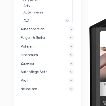
Arty
Auto Finesse
AVA
Aussenbereich
BigBoi
Caramba
Felgen & Reifen
CarPro
Polieren
Colourlock
Innenraum
Detailing Outlaws
Dr. Wack
Zubehör
Elitist
Autopflege Sets
Etari
Profi
Flex
Neuheiten
Fresso
Garage Freaks