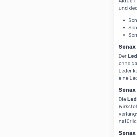
Aktuell
und dec
Son
Son
Son
Sonax
Der
Led
ohne da
Leder k
eine Le
Sonax
Die
Led
Wirksto
verlang
natürli
Sonax