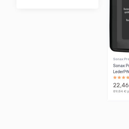
Gloria
Glossboss
Grit Guard
Gyeon
HEEL Verlag
Koch Chemie
Sonax Pr
Kollektionen
Sonax P
Kwazar
LederPf
Liquid Elements
22,46
Magic Bucket
89,84 € pr
Meguiar's
Menzerna
Microfiber Monkey
Murska