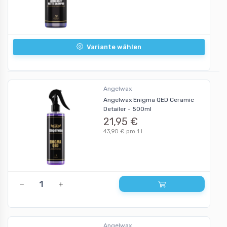
Variante wählen
Angelwax
Angelwax Enigma QED Ceramic
Detailer - 500ml
21,95 €
43,90 € pro 1 l
Angelwax