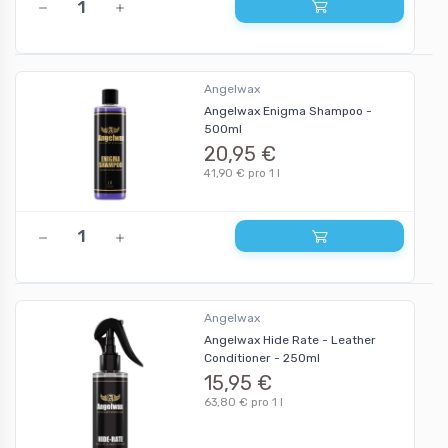
Angelwax
Angelwax Enigma Shampoo -
500ml
20,95 €
41,90 € pro 1 l
Angelwax
Angelwax Hide Rate - Leather
Conditioner - 250ml
15,95 €
63,80 € pro 1 l