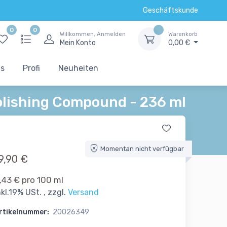
Geschäftskunde
0
0
Willkommen, Anmelden
Warenkorb
Mein Konto
0,00 €
ts
Profi
Neuheiten
Polishing Compound - 236 ml
Momentan nicht verfügbar
9,90 €
,43 € pro 100 ml
nkl.19% USt. , zzgl.
Versand
rtikelnummer:
20026349