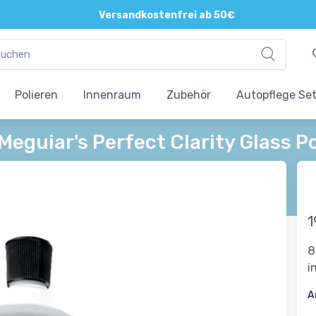
Versandkostenfrei ab 50€
Polieren
Innenraum
Zubehör
Autopflege Se
Meguiar's Perfect Clarity Glass 
1
8
i
A