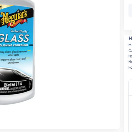
H
M
C
N
N
k