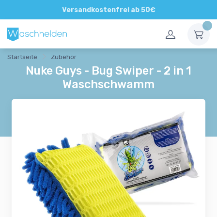
Direkte und persönliche Beratung
Versandkostenfrei ab 50€
Startseite
Zubehör
Nuke Guys - Bug Swiper - 2 in 1
Waschschwamm