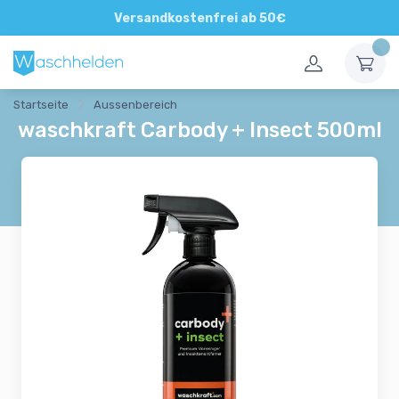
Direkte und persönliche Beratung
Versandkostenfrei ab 50€
Startseite
Aussenbereich
waschkraft Carbody + Insect 500ml