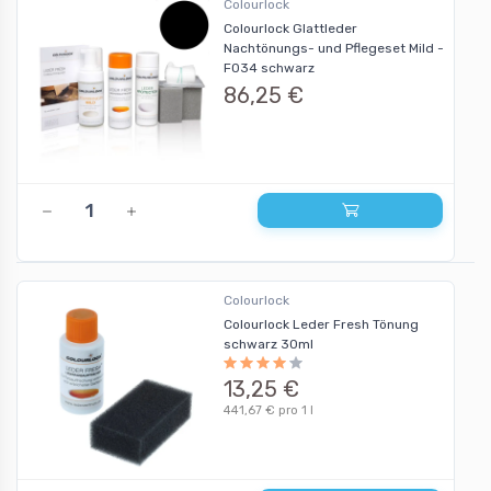
Colourlock
Colourlock Glattleder
Nachtönungs- und Pflegeset Mild -
F034 schwarz
86,25 €
Colourlock
Colourlock Leder Fresh Tönung
schwarz 30ml
13,25 €
441,67 € pro 1 l