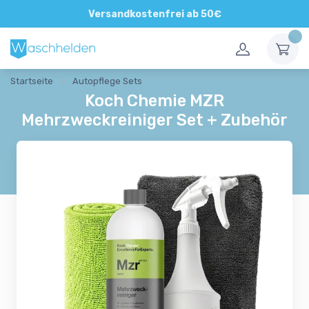
Direkte und persönliche Beratung
Versandkostenfrei ab 50€
Startseite
Autopflege Sets
Koch Chemie MZR
Mehrzweckreiniger Set + Zubehör