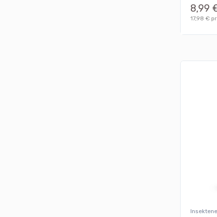
8,99 
17,98 € pr
Insekten