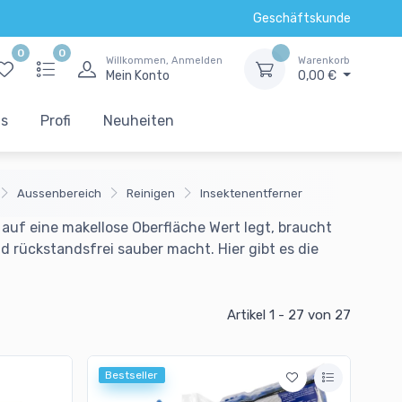
Geschäftskunde
0
0
Willkommen, Anmelden
Warenkorb
Mein Konto
0,00 €
ts
Profi
Neuheiten
Aussenbereich
Reinigen
Insektenentferner
 auf eine makellose Oberfläche Wert legt, braucht
d rückstandsfrei sauber macht. Hier gibt es die
Artikel 1 - 27
von 27
Bestseller