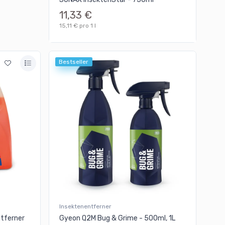
11,33 €
15,11 € pro 1 l
Bestseller
Insektenentferner
ntferner
Gyeon Q2M Bug & Grime - 500ml, 1L