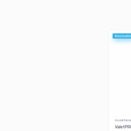
Bestselle
Insekten
ValetPR