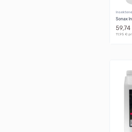
Insekten
Sonax I
59,74
11,95 € pr