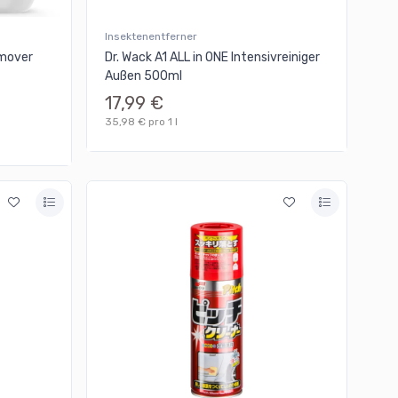
Insektenentferner
emover
Dr. Wack A1 ALL in ONE Intensivreiniger
Außen 500ml
17,99 €
35,98 € pro 1 l