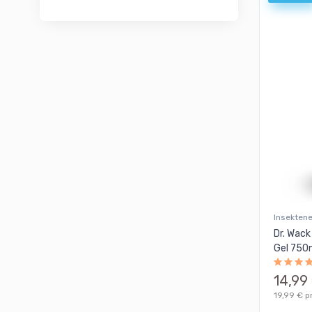
Insekten
Dr. Wack
Gel 750
14,99
19,99 € pr