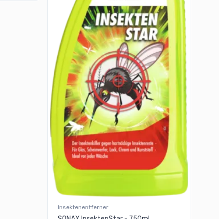
Insektenentferner
SONAX InsektenStar - 750ml