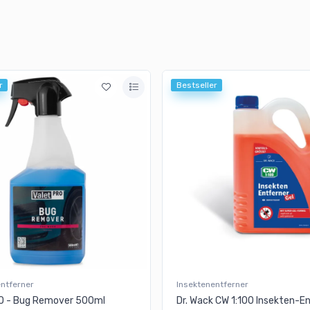
r
Bestseller
entferner
Insektenentferner
O - Bug Remover 500ml
Dr. Wack CW 1:100 Insekten-E