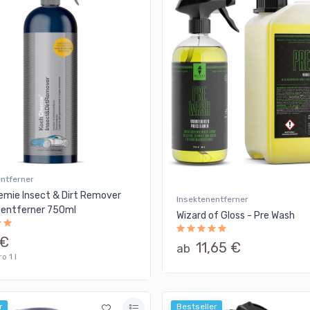
entferner
emie Insect & Dirt Remover
Insektenentferner
nentferner 750ml
Wizard of Gloss - Pre Wash
 €
11,65 €
ab
o 1 l
r
Bestseller