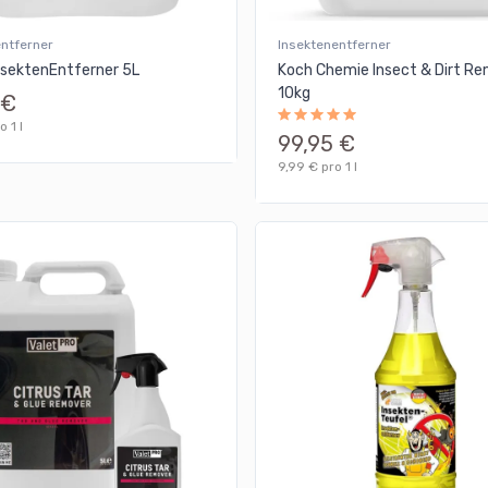
entferner
Insektenentferner
nsektenEntferner 5L
Koch Chemie Insect & Dirt R
10kg
 €
o 1 l
99,95 €
9,99 € pro 1 l