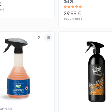
Gel 2L
€
o 1 l
29,99 €
14,99 € pro 1 l
entferner