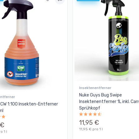
Insektenentferner
Nuke Guys Bug Swipe
entferner
Insektenentferner 1L inkl. Ca
 CW 1:100 Insekten-Entferner
Sprühkopf
ml
11,95 €
 €
11,95 € pro 1 l
o 1 l