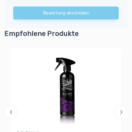
Bewertung abschicken
Empfohlene Produkte
Ko
SM
Ko
1
25