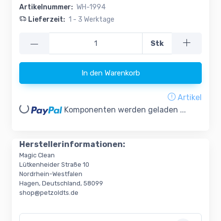
Artikelnummer:
WH-1994
Lieferzeit:
1 - 3 Werktage
—
Stk
In den Warenkorb
Artikel
oading...
Komponenten werden geladen ...
Herstellerinformationen:
Magic Clean
Lütkenheider Straße 10
Nordrhein-Westfalen
Hagen, Deutschland, 58099
shop@petzoldts.de