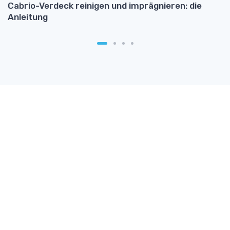
Cabrio-Verdeck reinigen und imprägnieren: die
K
Anleitung
e
st