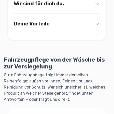
Wir sind für dich da.
Unser Onlineshop steht für besondere und
qualitativ hochwertige Fahrzeugpflege
Deine Vorteile
Produkte.
Blitzschneller Versand
🚚
Als Fachhändler bieten wir dir ein Rundum-
Wir liefern bereits ab 50€ kostenlos nach
sorglos Paket dank guter Beratung,
Deutschland
schnellem Versand und Produkten, die
wirklich funktionieren!
Kauf auf Rechnung
Fahrzeugpflege von der Wäsche bis
💳
Zahle bequem und sicher auf Rechnung mit
zur Versiegelung
WASCHHELDEN habe ich gegründet, weil ich
Klarna oder Paypal
die Faszination Autopflege und den Spaß
Gute Fahrzeugpflege folgt immer derselben
daran mit anderen teilen möchte.
Sauberer Kundenservice
✨
Reihenfolge: außen vor innen, Felgen vor Lack,
Noch fragen? Egal ob zu Produkten oder deiner
Reinigung vor Schutz. Wer sich unsicher ist, welches
Bestellung - wir helfen gerne weiter!
Produkt an welcher Stelle gehört, findet unten
Antworten – oder fragt uns direkt.