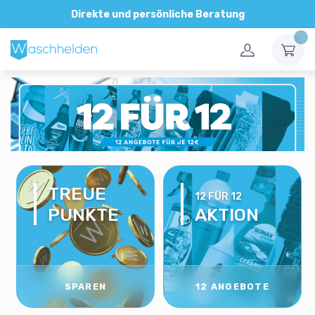
Direkte und persönliche Beratung
TREUE
12 FÜR 12
PUNKTE
AKTION
SPAREN
12 ANGEBOTE