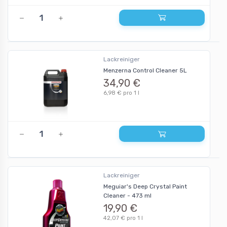
Lackreiniger
Menzerna Control Cleaner 5L
34,90 €
6,98 € pro 1 l
Lackreiniger
Meguiar's Deep Crystal Paint
Cleaner - 473 ml
19,90 €
42,07 € pro 1 l