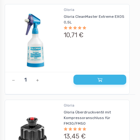
Gloria
Gloria CleanMaster Extreme EX05
0,5L
10,71 €
Gloria
Gloria Überdruckventil mit
Kompressoranschluss für
FM30/FM50
13,45 €