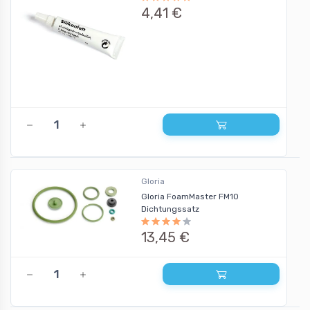
4,41 €
Gloria
Gloria FoamMaster FM10
Dichtungssatz
13,45 €