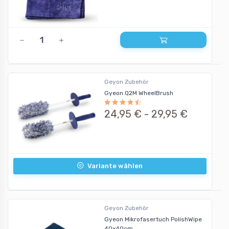
Geyon Zubehör
Gyeon Q2M WheelBrush
24,95 € -
29,95 €
Variante wählen
Geyon Zubehör
Gyeon Mikrofasertuch PolishWipe
40x40cm