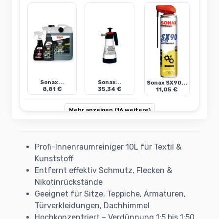
Sonax...
Sonax...
Sonax SX90...
8,81 €
35,34 €
11,05 €
Mehr anzeigen (16 weitere)
Profi-Innenraumreiniger 10L für Textil &
Kunststoff
Entfernt effektiv Schmutz, Flecken &
Nikotinrückstände
Geeignet für Sitze, Teppiche, Armaturen,
Türverkleidungen, Dachhimmel
Hochkonzentriert – Verdünnung 1:5 bis 1:50