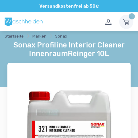
Direkte und persönliche Beratung
Versandkostenfrei ab 50€
Startseite
Marken
Sonax
Sonax Profiline Interior Cleaner
InnenraumReinger 10L