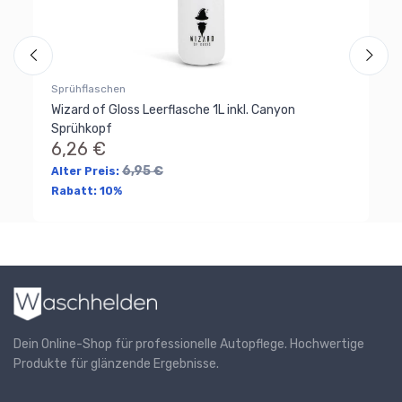
Sprühflaschen
Wizard of Gloss Leerflasche 1L inkl. Canyon
Pi
Sprühkopf
Wi
6,26 €
6
6,95 €
Alter Preis:
Al
Rabatt:
10%
Ra
Dein Online-Shop für professionelle Autopflege. Hochwertige
Produkte für glänzende Ergebnisse.