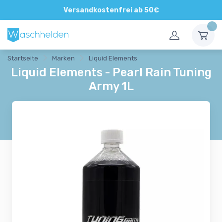
Direkte und persönliche Beratung
Versandkostenfrei ab 50€
Startseite
Marken
Liquid Elements
Liquid Elements - Pearl Rain Tuning
Army 1L