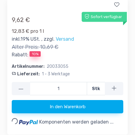
Sofort verfügbar
9,62 €
12,83 € pro 1 l
inkl.19% USt. , zzgl.
Versand
Alter Preis:
10,69 €
10%
Rabatt:
Artikelnummer:
20033055
Lieferzeit:
1 - 3 Werktage
—
Stk
In den Warenkorb
Loading...
Komponenten werden geladen ...