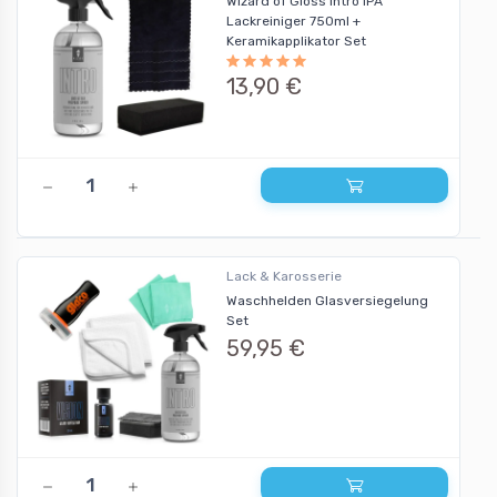
Wizard of Gloss Intro IPA
Lackreiniger 750ml +
Keramikapplikator Set
13,90 €
Lack & Karosserie
Waschhelden Glasversiegelung
Set
59,95 €