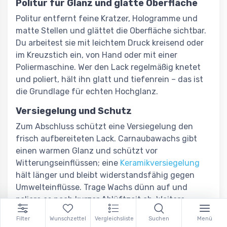
Politur für Glanz und glatte Oberfläche
Politur entfernt feine Kratzer, Hologramme und
matte Stellen und glättet die Oberfläche sichtbar.
Du arbeitest sie mit leichtem Druck kreisend oder
im Kreuzstich ein, von Hand oder mit einer
Poliermaschine. Wer den Lack regelmäßig knetet
und poliert, hält ihn glatt und tiefenrein – das ist
die Grundlage für echten Hochglanz.
Versiegelung und Schutz
Zum Abschluss schützt eine Versiegelung den
frisch aufbereiteten Lack. Carnaubawachs gibt
einen warmen Glanz und schützt vor
Witterungseinflüssen; eine
Keramikversiegelung
hält länger und bleibt widerstandsfähig gegen
Umwelteinflüsse. Trage Wachs dünn auf und
poliere es nach kurzer Ablüftzeit ab. Weitere
Optionen zum Lackschutz findest du in der
Filter
Wunschzettel
Vergleichsliste
Suchen
Menü
passenden Kategorie.