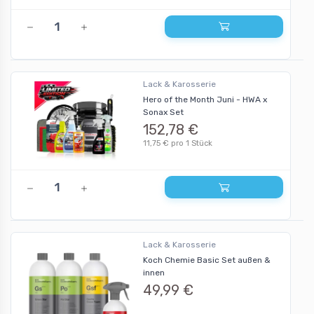
Lack & Karosserie
Hero of the Month Juni - HWA x
Sonax Set
152,78 €
11,75 € pro 1 Stück
Lack & Karosserie
Koch Chemie Basic Set außen &
innen
49,99 €