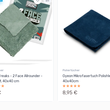
her
Poliertücher
reaks - 2 Face Allrounder -
Gyeon Mikrofasertuch Polish
, 40x40 cm
40x40cm
€
8,95 €