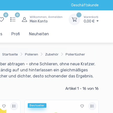
Geschäftskunde
0
0
Willkommen, Anmelden
Warenkorb
Mein Konto
0,00 €
ts
Profi
Neuheiten
Startseite
Polieren
Zubehör
Poliertücher
uber abtragen – ohne Schlieren, ohne neue Kratzer.
ändig auf und hinterlassen ein gleichmäßiges
cher und dichter, desto schonender das Ergebnis.
Artikel 1 - 16
von 16
Bestseller