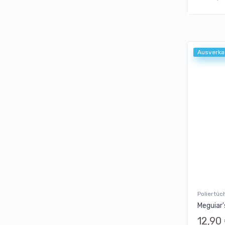
Ausverka
Poliertüc
Meguiar'
12,90