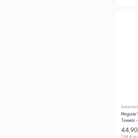
Poliertüc
Meguiar'
Towels -
44,90
7,48 € pr