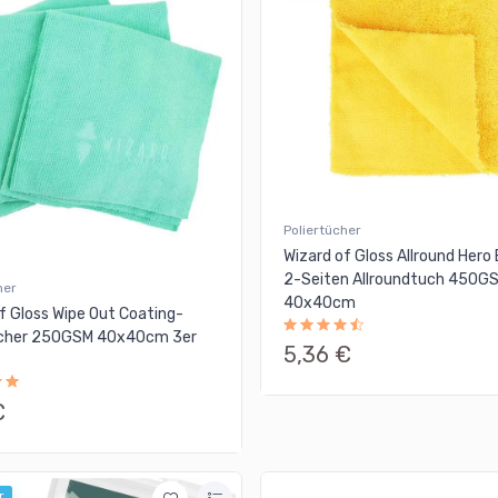
Poliertücher
Wizard of Gloss Allround Hero
2-Seiten Allroundtuch 450G
her
40x40cm
f Gloss Wipe Out Coating-
ücher 250GSM 40x40cm 3er
5,36 €
€
r