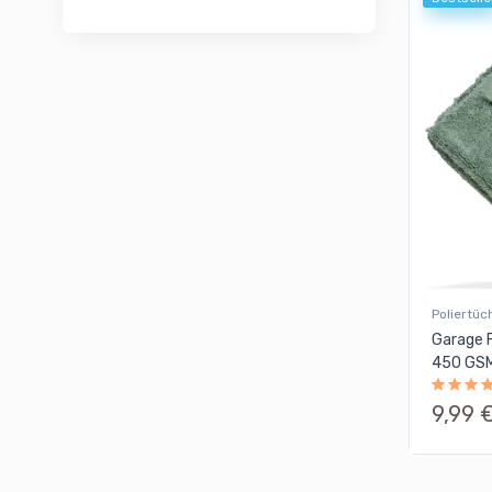
Poliertüc
Garage F
450 GSM
9,99 