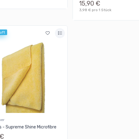
15,90 €
3,98 € pro 1 Stück
uft
her
s - Supreme Shine Microfibre
 €