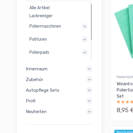
Alle Artikel
Lackreiniger
Poliermaschinen
Polituren
Polierpads
Arbeitsleuchten
Innenraum
Schleifen
Poliertüc
Zubehör
Wizard o
Zubehör
Poliert
Autopflege Sets
Set
Profi
8,95 
Neuheiten
Bestselle