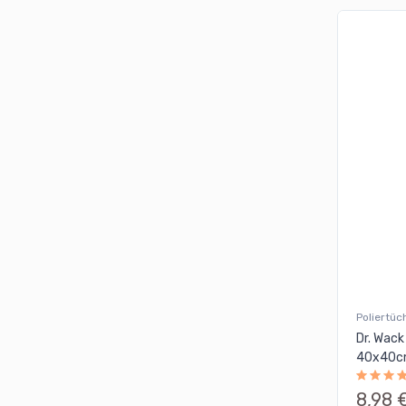
Poliertüc
Dr. Wack
40x40
8,98 