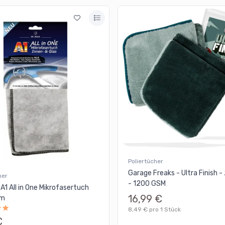
Poliertücher
Garage Freaks - Ultra Finish -
her
- 1200 GSM
 A1 All in One Mikrofasertuch
16,99 €
cm
8,49 € pro 1 Stück
€