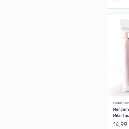
Poliertüc
Menzern
Mikrofa
14,99