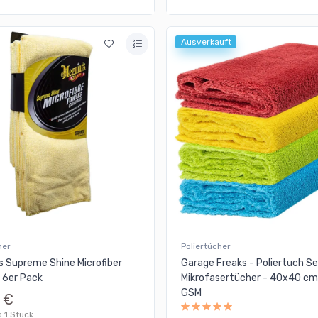
Ausverkauft
her
Poliertücher
s Supreme Shine Microfiber
Garage Freaks - Poliertuch Se
 6er Pack
Mikrofasertücher - 40x40 cm
GSM
 €
o 1 Stück