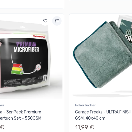
her
Poliertücher
a - 3er Pack Premium
Garage Freaks - ULTRA FINISH
sertuch Set - 550GSM
GSM, 40x40 cm
 €
11,99 €