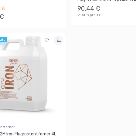
90,44 €
9,04 € pro 1 l
 €
uft
entferner
M Iron Flugrostentferner 4L