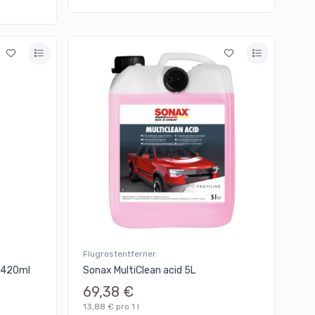
Flugrostentferner
- 420ml
Sonax MultiClean acid 5L
69,38 €
13,88 € pro 1 l