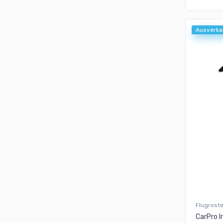
Ausverka
Flugrost
CarPro I