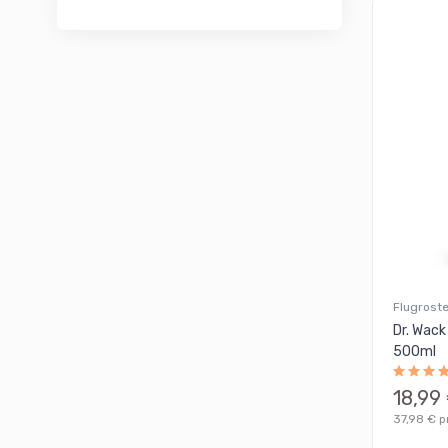
Flugrost
Dr. Wack
500ml
18,99
37,98 € pr