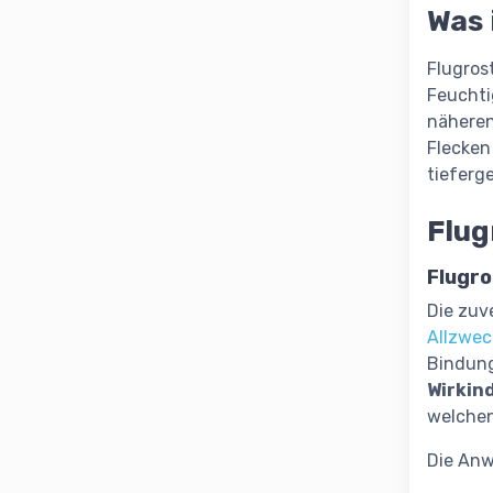
Was 
Flugros
Feuchti
näheren
Flecken
tieferg
Flug
Flugro
Die zuv
Allzwec
Bindung
Wirkin
welchen
Die Anw