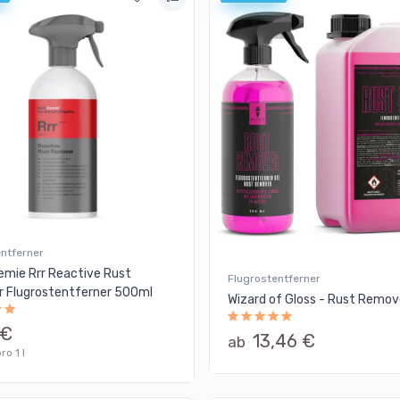
entferner
emie Rrr Reactive Rust
Flugrostentferner
 Flugrostentferner 500ml
Wizard of Gloss - Rust Remov
 €
13,46 €
ab
ro 1 l