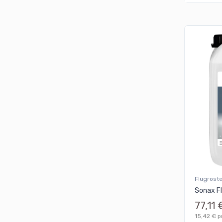
Flugrost
Sonax Fl
77,11 
15,42 € pr