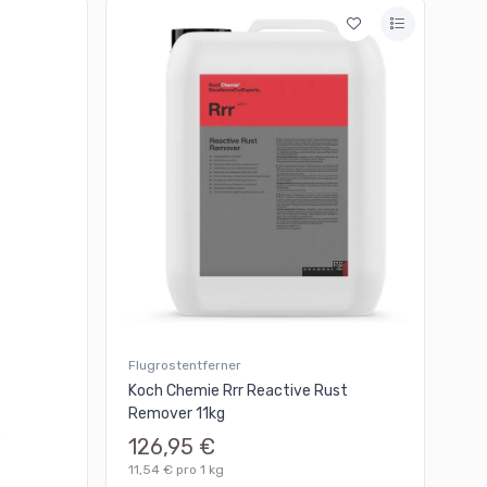
Flugrostentferner
Koch Chemie Rrr Reactive Rust
Remover 11kg
L
126,95 €
11,54 € pro 1 kg