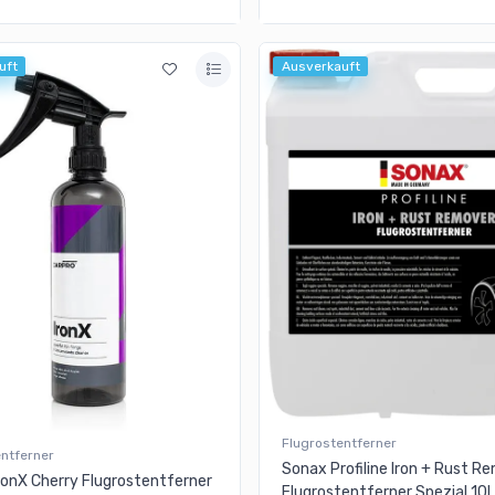
uft
Ausverkauft
Flugrostentferner
entferner
Sonax Profiline Iron + Rust R
ronX Cherry Flugrostentferner
Flugrostentferner Spezial 10