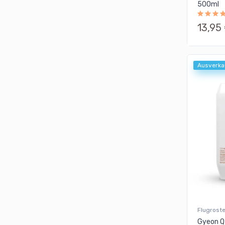
500ml
13,95
Ausverka
Flugrost
Gyeon Q2