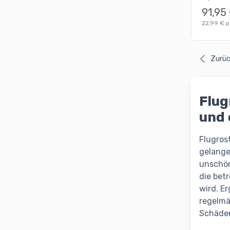
91,95
22,99 € pr
Zurü
Flug
und 
Flugros
gelange
unschön
die bet
wird. E
regelmä
Schäden