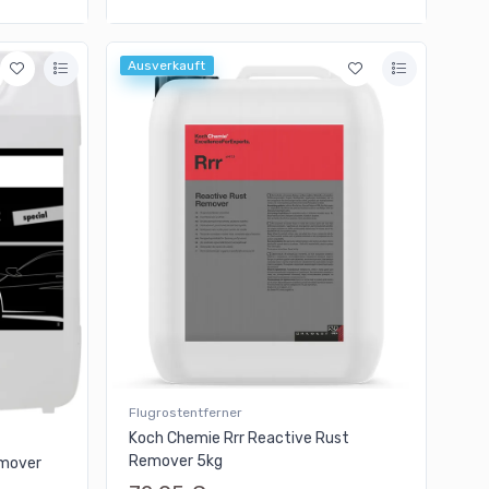
Ausverkauft
Flugrostentferner
Koch Chemie Rrr Reactive Rust
Remover 5kg
emover
L