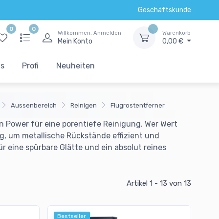
Geschäftskunde
0
0
Willkommen, Anmelden
Warenkorb
Mein Konto
0,00 €
ts
Profi
Neuheiten
Aussenbereich
Reinigen
Flugrostentferner
n Power für eine porentiefe Reinigung. Wer Wert
ng, um metallische Rückstände effizient und
r eine spürbare Glätte und ein absolut reines
Artikel 1 - 13
von 13
Bestseller