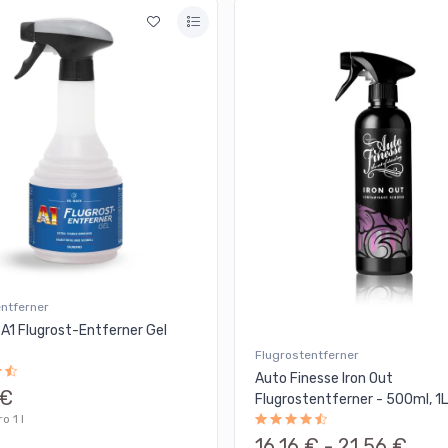
entferner
 A1 Flugrost-Entferner Gel
Flugrostentferner
Auto Finesse Iron Out
 €
Flugrostentferner - 500ml, 1
o 1 l
16,16 € -
21,56 €