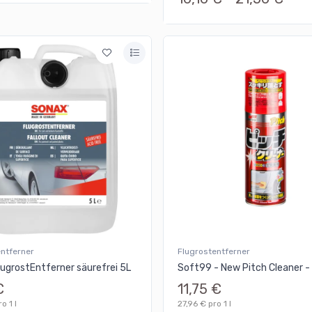
entferner
Flugrostentferner
ugrostEntferner säurefrei 5L
Soft99 - New Pitch Cleaner 
€
11,75 €
o 1 l
27,96 € pro 1 l