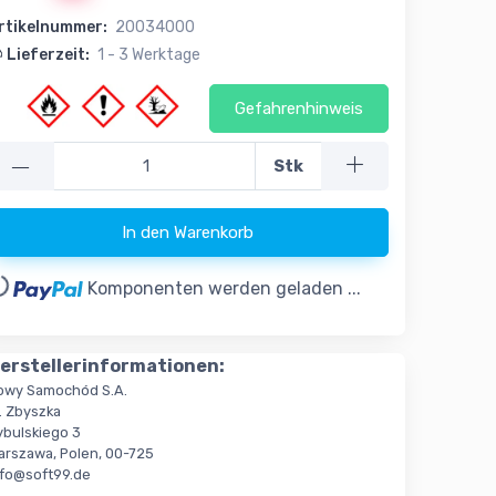
rtikelnummer:
20034000
Lieferzeit:
1 - 3 Werktage
Gefahrenhinweis
—
Stk
In den Warenkorb
..
Komponenten werden geladen ...
erstellerinformationen:
owy Samochód S.A.
. Zbyszka
ybulskiego 3
arszawa, Polen, 00-725
nfo@soft99.de