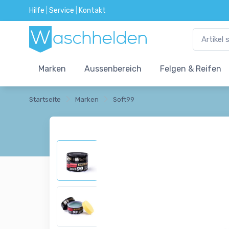
Hilfe
|
Service
|
Kontakt
Marken
Aussenbereich
Felgen & Reifen
Startseite
Marken
Soft99