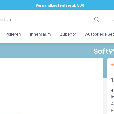
Versandkostenfrei ab 50€
Polieren
Innenraum
Zubehör
Autopflege Se
Soft9
1
4
i
A
R