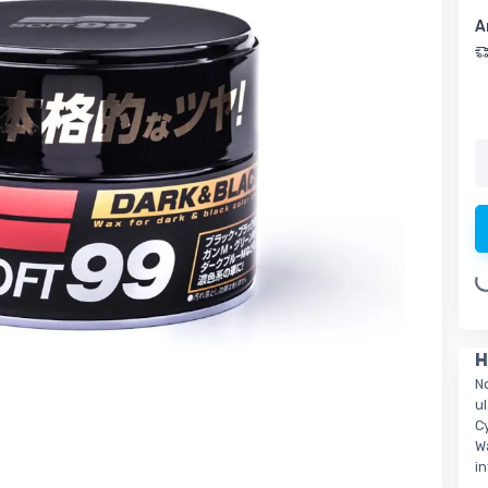
A
Loading.
H
N
ul
C
W
i