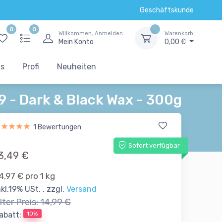
Geschäftskunde
0
0
Willkommen, Anmelden
Warenkorb
Mein Konto
0,00 €
ts
Profi
Neuheiten
9 - Dark & Black Wax - 300g
1 Bewertungen
Sofort verfügbar
3,49 €
4,97 € pro 1 kg
nkl.19% USt. , zzgl.
Versand
lter Preis:
14,99 €
10%
abatt: