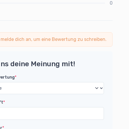
0
 melde dich an, um eine Bewertung zu schreiben.
uns deine Meinung mit!
wertung
*
ft
*
r
*