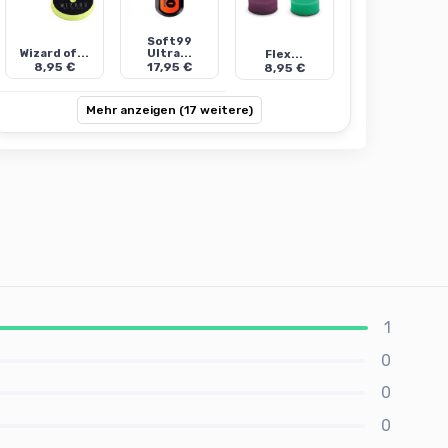
Soft99
Wizard of...
Ultra...
Flex...
8,95 €
17,95 €
8,95 €
Mehr anzeigen (17 weitere)
1
0
0
0