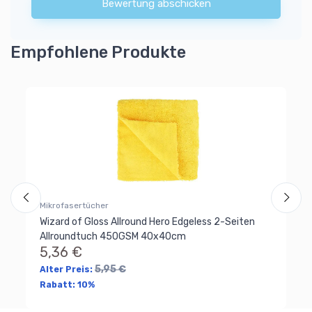
Bewertung abschicken
Empfohlene Produkte
Ap
Wi
3
Al
Ra
Mikrofasertücher
Wizard of Gloss Allround Hero Edgeless 2-Seiten
Allroundtuch 450GSM 40x40cm
5,36 €
5,95 €
Alter Preis:
Rabatt:
10%