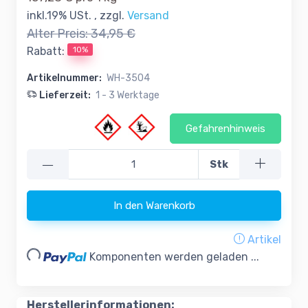
inkl.19% USt. , zzgl.
Versand
Alter Preis:
34,95 €
10%
Rabatt:
Artikelnummer:
WH-3504
Lieferzeit:
1 - 3 Werktage
Gefahrenhinweis
—
Stk
In den Warenkorb
Artikel
Loading...
Komponenten werden geladen ...
Herstellerinformationen: