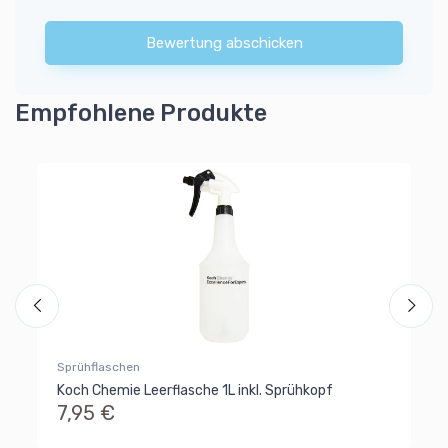
Bewertung abschicken
Empfohlene Produkte
Sp
Wi
Sp
6
Al
Ra
Sprühflaschen
Koch Chemie Leerflasche 1L inkl. Sprühkopf
7,95 €