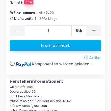
10%
Rabatt:
Artikelnummer:
WH-3065
Lieferzeit:
1 - 3 Werktage
—
Stk
In den Warenkorb
Artikel
oading...
Komponenten werden geladen ...
Herstellerinformationen:
Wizard of Gloss
Gewerbeallee 22
Nordrhein-Westfalen
Mülheim an der Ruhr, Deutschland, 45478
info@wizardofgloss.com
https://www.wizardofgloss.com