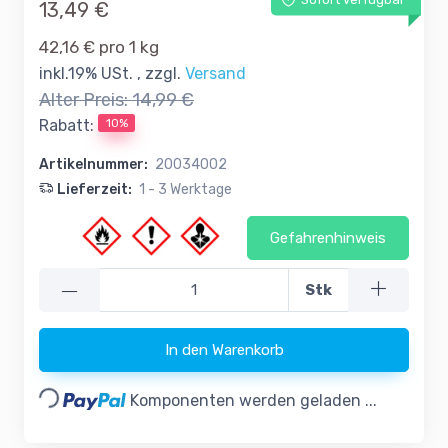
13,49 €
42,16 € pro 1 kg
inkl.19% USt. , zzgl.
Versand
Alter Preis:
14,99 €
10%
Rabatt:
Artikelnummer:
20034002
Lieferzeit:
1 - 3 Werktage
Gefahrenhinweis
—
Stk
In den Warenkorb
Loading...
Komponenten werden geladen ...