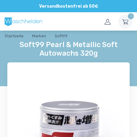
Direkte und persönliche Beratung
Versandkostenfrei ab 50€
Startseite
Marken
Soft99
Soft99 Pearl & Metallic Soft
Autowachs 320g