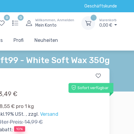
Geschäftskunde
0
0
Willkommen, Anmelden
Warenkorb
Mein Konto
0,00 €
ts
Profi
Neuheiten
ft99 - White Soft Wax 350g
Sofort verfügbar
3,49 €
8,55 € pro 1 kg
nkl.19% USt. , zzgl.
Versand
lter Preis:
14,99 €
10%
abatt: