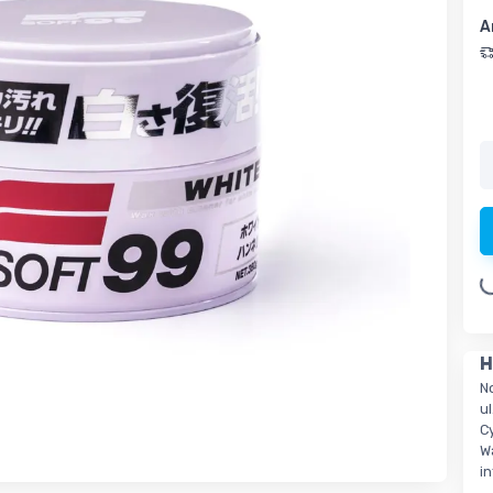
A
Loading.
H
N
ul
C
W
i