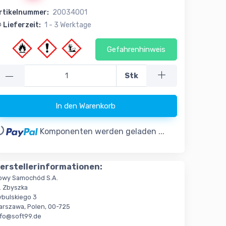
rtikelnummer:
20034001
Lieferzeit:
1 - 3 Werktage
Gefahrenhinweis
—
Stk
In den Warenkorb
..
Komponenten werden geladen ...
erstellerinformationen:
owy Samochód S.A.
. Zbyszka
ybulskiego 3
arszawa, Polen, 00-725
nfo@soft99.de