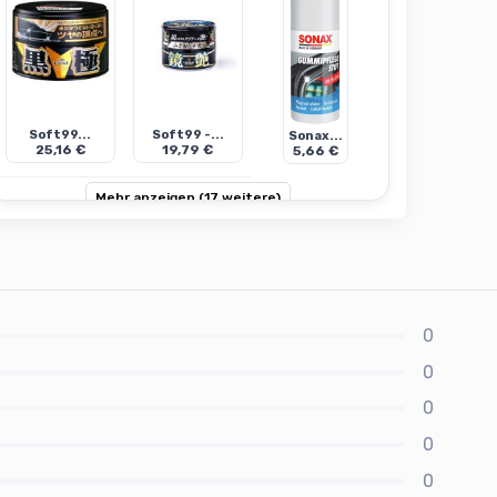
Soft99...
Soft99 -...
Sonax...
25,16 €
19,79 €
5,66 €
Mehr anzeigen (17 weitere)
0
0
0
0
0