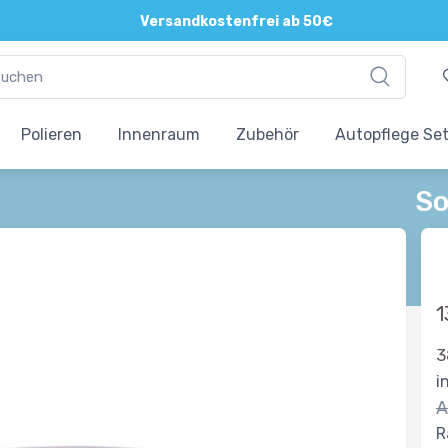
Versandkostenfrei ab 50€
Polieren
Innenraum
Zubehör
Autopflege Se
So
1
3
i
A
R