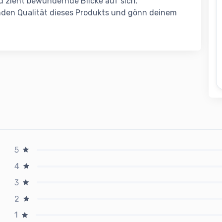
d zieht bewundernde Blicke auf sich.
nden Qualität dieses Produkts und gönn deinem
5
4
3
2
1