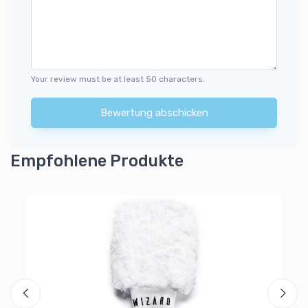
Your review must be at least 50 characters.
Bewertung abschicken
Empfohlene Produkte
Sc
So
6
Al
Ra