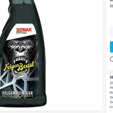
A
Lo
H
S
M
B
N
D
i