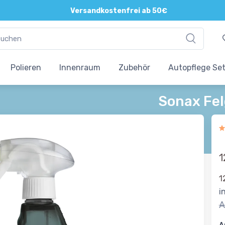
Versandkostenfrei ab 50€
Polieren
Innenraum
Zubehör
Autopflege Se
Sonax Fel
1
1
i
A