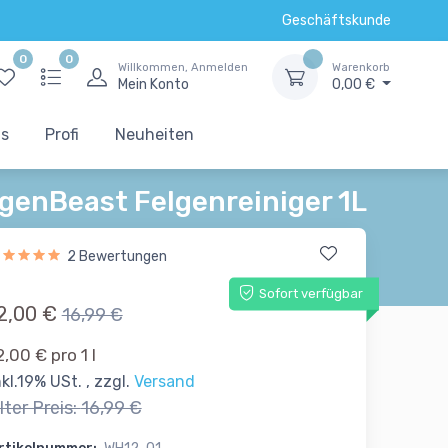
Geschäftskunde
0
0
Willkommen, Anmelden
Warenkorb
Mein Konto
0,00 €
ts
Profi
Neuheiten
genBeast Felgenreiniger 1L
2 Bewertungen
Sofort verfügbar
2,00 €
16,99 €
2,00 € pro 1 l
nkl.19% USt. , zzgl.
Versand
lter Preis:
16,99 €