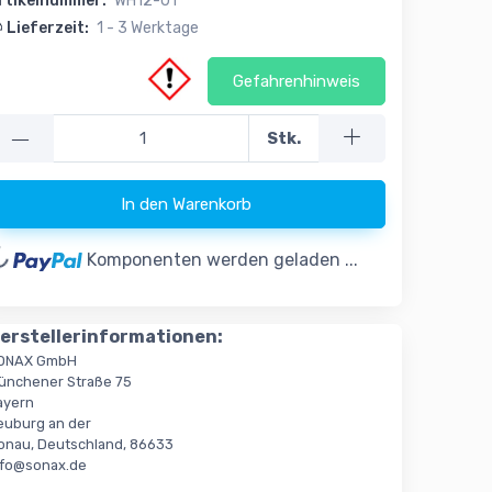
rtikelnummer:
WH12-01
Lieferzeit:
1 - 3 Werktage
Gefahrenhinweis
—
Stk.
ading...
In den Warenkorb
Komponenten werden geladen ...
erstellerinformationen:
ONAX GmbH
ünchener Straße 75
ayern
euburg an der
onau, Deutschland, 86633
nfo@sonax.de