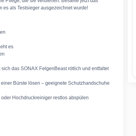
 Pflege, die sie verdienen. Bestelle jetzt das
 es als Testsieger ausgezeichnet wurde!
sen
eht es
hen
 sich das SONAX FelgenBeast rötlich und entfaltet
 einer Bürste lösen – geeignete Schutzhandschuhe
l oder Hochdruckreiniger restlos abspülen