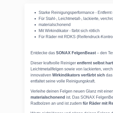
Starke Reinigungsperformance - Entfernt
Für Stahl-, Leichtmetall-, lackierte, verc
materialschonend
Mit Wirkindikator - färbt sich rötlich
Für Räder mit RDKS (Reifendruck-Kontrol
Entdecke das
SONAX FelgenBeast
– den Tes
Dieser kraftvolle Reiniger
entfernt selbst
har
Leichtmetallfelgen sowie von lackierten, verc
innovativen
Wirkindikators verfärbt sich
das 
entfaltet seine volle Reinigungskraft.
Verleihe deinen Felgen neuen Glanz mit einem 
materialschonend
ist. Das SONAX FelgenBeas
Radbolzen an und ist zudem
für Räder mit R