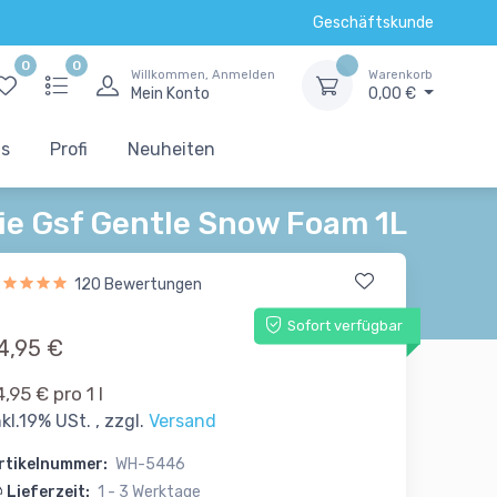
Geschäftskunde
0
0
Willkommen, Anmelden
Warenkorb
Mein Konto
0,00 €
ts
Profi
Neuheiten
e Gsf Gentle Snow Foam 1L
120 Bewertungen
Sofort verfügbar
4,95 €
4,95 € pro 1 l
nkl.19% USt. , zzgl.
Versand
rtikelnummer:
WH-5446
Lieferzeit:
1 - 3 Werktage