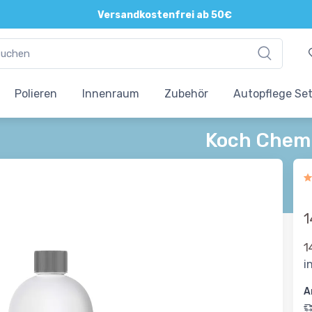
Direkte und persönliche Beratung
Versandkostenfrei ab 50€
Polieren
Innenraum
Zubehör
Autopflege Se
Koch Chemi
1
1
i
A