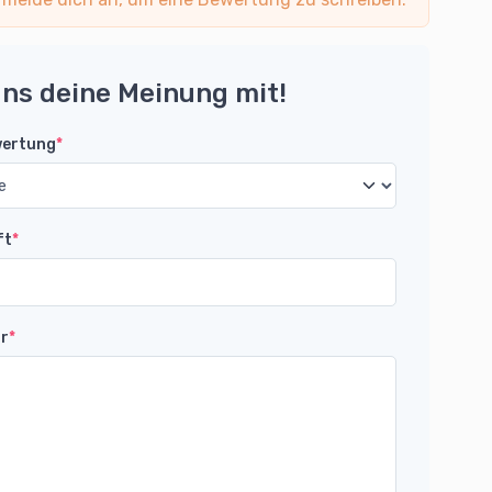
uns deine Meinung mit!
wertung
*
ft
*
r
*