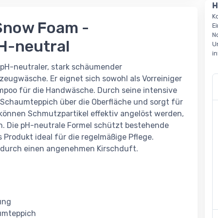
H
K
Snow Foam -
E
N
H-neutral
U
i
 pH-neutraler, stark schäumender
ugwäsche. Er eignet sich sowohl als Vorreiniger
poo für die Handwäsche. Durch seine intensive
r Schaumteppich über die Oberfläche und sorgt für
 können Schmutzpartikel effektiv angelöst werden,
n. Die pH-neutrale Formel schützt bestehende
rodukt ideal für die regelmäßige Pflege.
durch einen angenehmen Kirschduft.
ung
aumteppich