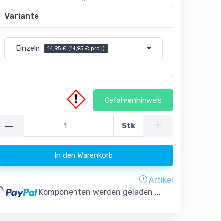
Variante
Einzeln
14,95 € (14,95 € pro l)
Gefahrenhinweis
—
Stk
In den Warenkorb
Artikel
g...
Komponenten werden geladen ...