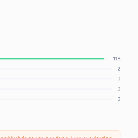
118
2
0
0
0
 melde dich an, um eine Bewertung zu schreiben.