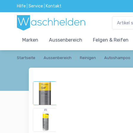
Hilfe
|
Service
|
Kontakt
Marken
Aussenbereich
Felgen & Reifen
Startseite
Aussenbereich
Reinigen
Autoshampoo