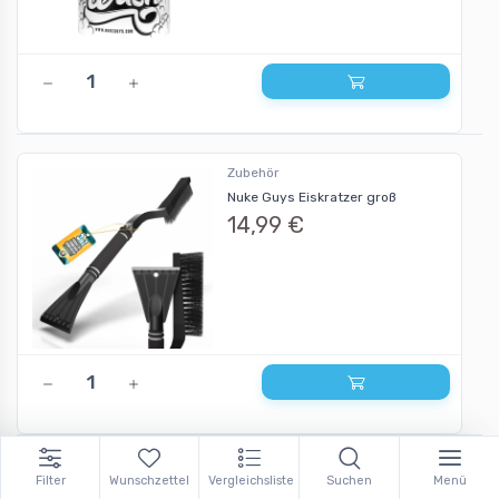
Zubehör
Nuke Guys Eiskratzer groß
14,99 €
Autopflege Sets
Filter
Wunschzettel
Vergleichsliste
Suchen
Menü
Nuke Guys Innenreiniger Set mit