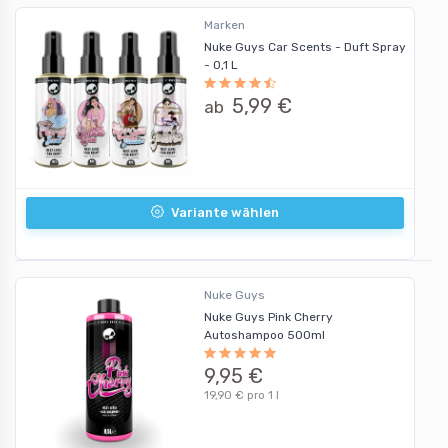
Marken
Nuke Guys Car Scents - Duft Spray
- 0,1 L
5,99 €
ab
Variante wählen
Nuke Guys
Nuke Guys Pink Cherry
Autoshampoo 500ml
9,95 €
19,90 € pro 1 l