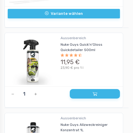
Variante wählen
Aussenbereich
Nuke Guys Quick'n'Gloss
Quickdetailer 500ml
11,95 €
23,90 € pro 1 l
Aussenbereich
Nuke Guys Allzweckreiniger
Konzentrat 1L