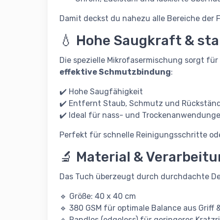
Damit deckst du nahezu alle Bereiche der 
💧 Hohe Saugkraft & s
Die spezielle Mikrofasermischung sorgt für
effektive Schmutzbindung
:
✔️ Hohe Saugfähigkeit
✔️ Entfernt Staub, Schmutz und Rückständ
✔️ Ideal für nass- und Trockenanwendung
Perfekt für schnelle Reinigungsschritte od
🔬 Material & Verarbeit
Das Tuch überzeugt durch durchdachte Det
🔹 Größe: 40 x 40 cm
🔹 380 GSM für optimale Balance aus Griff 
🔹 Randlos (edgeless) für geringeres Kratzri