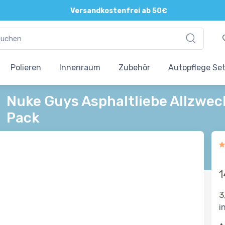
Direkte und persönliche Beratung
Versandkostenfrei ab 50€
Polieren
Innenraum
Zubehör
Autopflege Se
Nuke Guys Asphaltliebe Allzwec
Pack
1
3
i