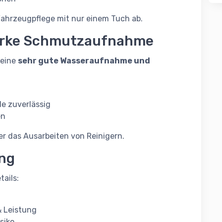
Fahrzeugpflege mit nur einem Tuch ab.
tarke Schmutzaufnahme
 eine
sehr gute Wasseraufnahme und
e zuverlässig
en
er das Ausarbeiten von Reinigern.
ung
ails:
& Leistung
siko