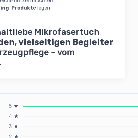
ereiche nutzen möchten
iling-Produkte
legen
altliebe Mikrofasertuch
den, vielseitigen Begleiter
hrzeugpflege – vom
.
5
4
3
2