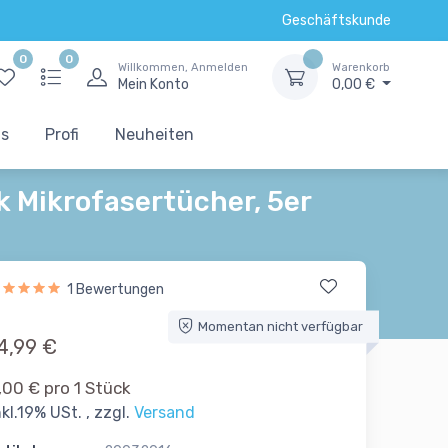
Geschäftskunde
0
0
Willkommen, Anmelden
Warenkorb
Mein Konto
0,00 €
ts
Profi
Neuheiten
k Mikrofasertücher, 5er
1 Bewertungen
Momentan nicht verfügbar
4,99 €
,00 € pro 1 Stück
nkl.19% USt. , zzgl.
Versand