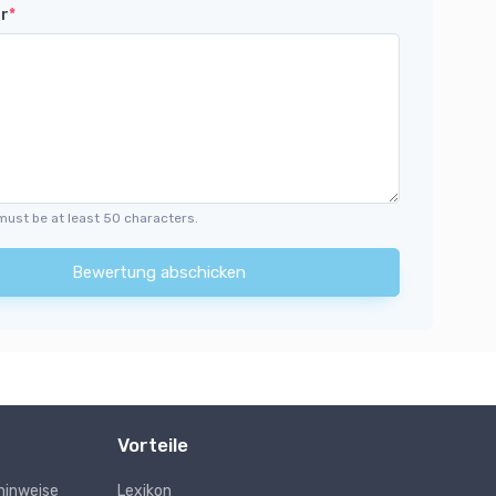
r
*
must be at least 50 characters.
Bewertung abschicken
Vorteile
hinweise
Lexikon