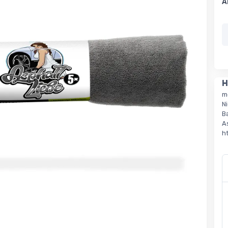
A
H
m
Ni
B
A
h