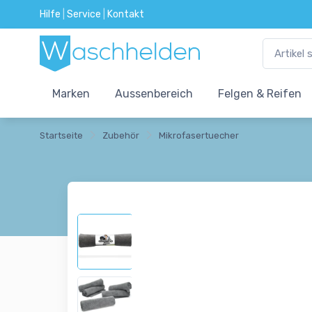
Hilfe
|
Service
|
Kontakt
Marken
Aussenbereich
Felgen & Reifen
Startseite
Zubehör
Mikrofasertuecher