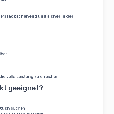
ders
lackschonend und sicher in der
:
dbar
ie volle Leistung zu erreichen.
ukt geeignet?
rtuch
suchen