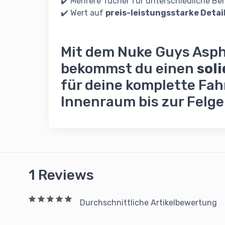
✔️ Mehrere Tücher für unterschiedliche B
✔️ Wert auf
preis-leistungsstarke Deta
Mit dem Nuke Guys Asph
bekommst du einen
soli
für deine komplette Fa
Innenraum bis zur Felge
1 Reviews
Durchschnittliche Artikelbewertung