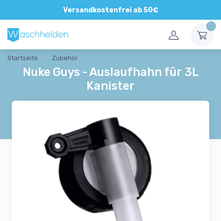
Versandkostenfrei ab 50€
Startseite
Zubehör
Nuke Guys - Auslaufhahn für 3L
Kanister