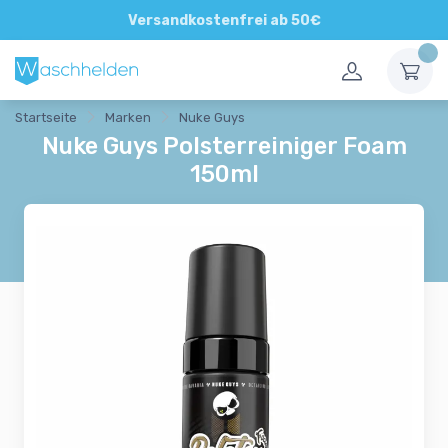
Direkte und persönliche Beratung
Versandkostenfrei ab 50€
Startseite
Marken
Nuke Guys
Nuke Guys Polsterreiniger Foam
150ml