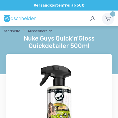
Direkte und persönliche Beratung
Versandkostenfrei ab 50€
Startseite
Aussenbereich
Nuke Guys Quick'n'Gloss
Quickdetailer 500ml