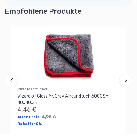
Empfohlene Produkte
Mi
uch
Wi
ra
4
Mikrofasertücher
Wizard of Gloss Mr. Grey Allroundtuch 600GSM
40x40cm
4,46 €
4,95 €
Alter Preis:
Rabatt:
10%