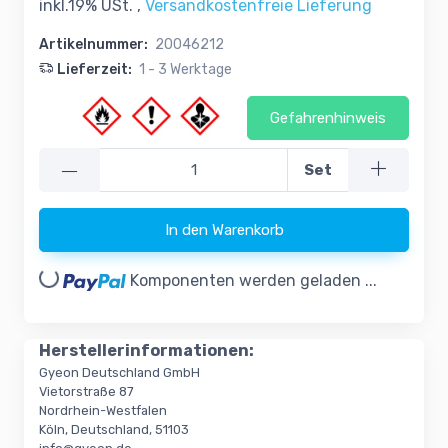
inkl.19% USt. ,
Versandkostenfreie Lieferung
Artikelnummer:
20046212
Lieferzeit:
1 - 3 Werktage
Gefahrenhinweis
—
Set
In den Warenkorb
oading...
Komponenten werden geladen ...
Herstellerinformationen:
Gyeon Deutschland GmbH
Vietorstraße 87
Nordrhein-Westfalen
Köln, Deutschland, 51103