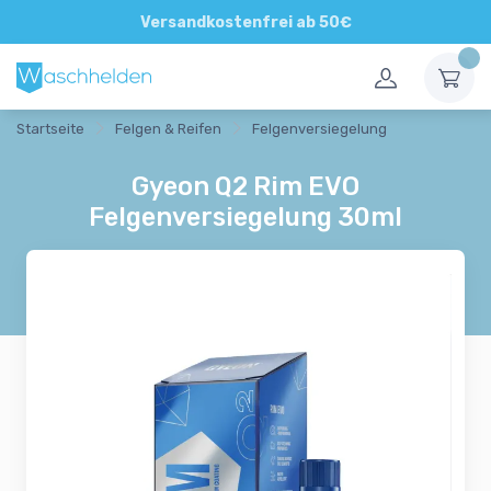
Direkte und persönliche Beratung
Versandkostenfrei ab 50€
Startseite
Felgen & Reifen
Felgenversiegelung
Gyeon Q2 Rim EVO
Felgenversiegelung 30ml