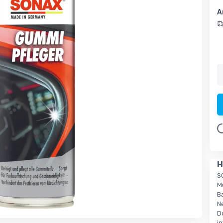
A
Loa
H
S
M
B
N
D
i