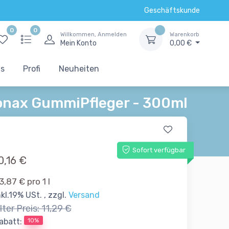
Geschäftskunde
0
0
Willkommen, Anmelden
Warenkorb
Mein Konto
0,00 €
ts
Profi
Neuheiten
onax GummiPfleger - 300ml
Sofort verfügbar
0,16 €
3,87 € pro 1 l
nkl.19% USt. , zzgl.
Versand
lter Preis:
11,29 €
10%
abatt: