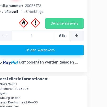
rtikelnummer:
20033172
Lieferzeit:
1 - 3 Werktage
Gefahrenhinweis
—
Stk
ding...
In den Warenkorb
Komponenten werden geladen ...
erstellerinformationen:
ONAX GmbH
ünchener Straße 75
ayern
euburg an der
onau, Deutschland, 86633
nfo@sonax.de