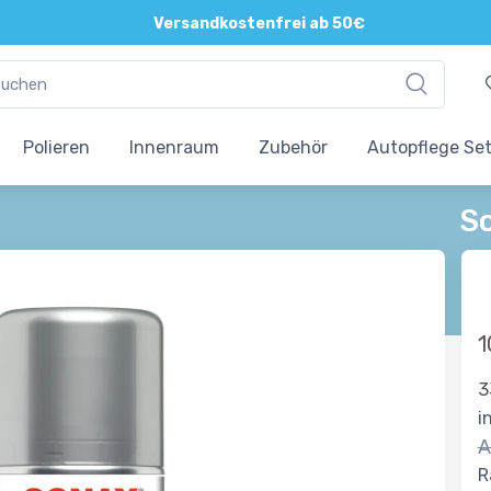
Versandkostenfrei ab 50€
Polieren
Innenraum
Zubehör
Autopflege Se
S
1
3
i
A
R