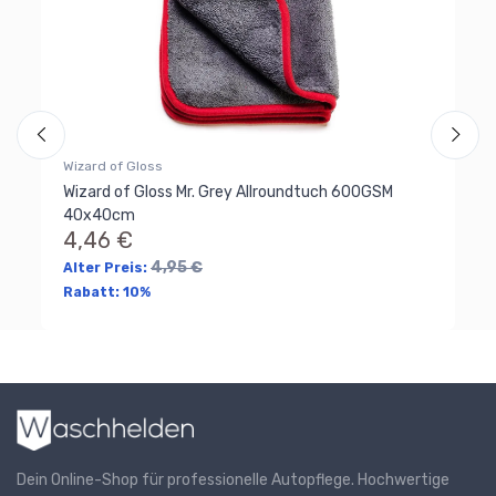
Wi
3
Al
Ra
Wizard of Gloss
Wizard of Gloss Mr. Grey Allroundtuch 600GSM
40x40cm
4,46 €
4,95 €
Alter Preis:
Rabatt:
10%
Dein Online-Shop für professionelle Autopflege. Hochwertige