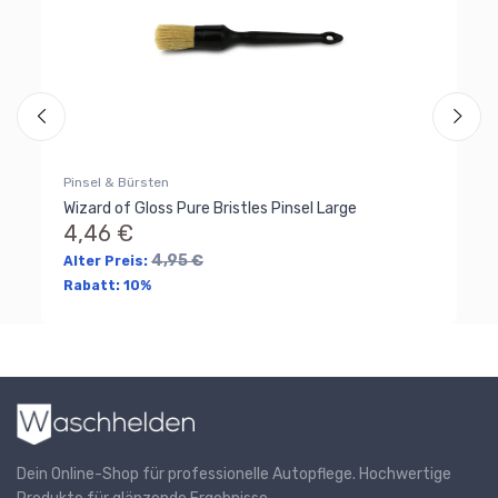
3
Al
Ra
Pinsel & Bürsten
Wizard of Gloss Pure Bristles Pinsel Large
4,46 €
4,95 €
Alter Preis:
Rabatt:
10%
Dein Online-Shop für professionelle Autopflege. Hochwertige