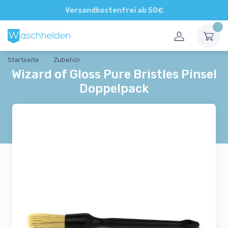
Direkte und persönliche Beratung
Versandkostenfrei ab 50€
Startseite
Zubehör
Wizard of Gloss Pure Bristles Pinsel
Doppelpack