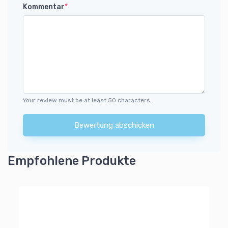
Kommentar
*
Your review must be at least 50 characters.
Bewertung abschicken
Empfohlene Produkte
Zu
Wi