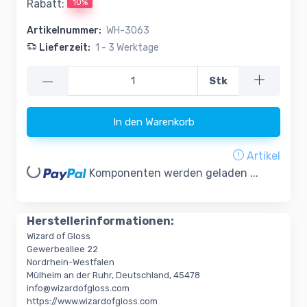
10%
Rabatt:
Artikelnummer:
WH-3063
Lieferzeit:
1 - 3 Werktage
—
Stk
In den Warenkorb
Artikel
oading...
Komponenten werden geladen ...
Herstellerinformationen:
Wizard of Gloss
Gewerbeallee 22
Nordrhein-Westfalen
Mülheim an der Ruhr, Deutschland, 45478
info@wizardofgloss.com
https://www.wizardofgloss.com