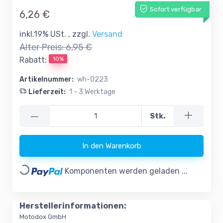
Sofort verfügbar
6,26 €
inkl.19% USt. , zzgl.
Versand
Alter Preis:
6,95 €
10%
Rabatt:
Artikelnummer:
wh-0223
Lieferzeit:
1 - 3 Werktage
—
Stk.
In den Warenkorb
Loading...
Komponenten werden geladen ...
Herstellerinformationen:
Motodox GmbH