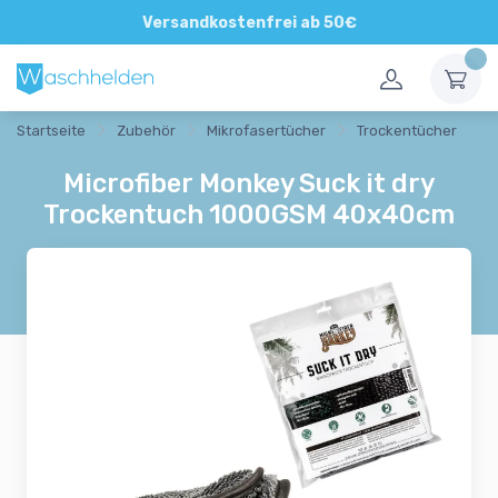
Direkte und persönliche Beratung
Versandkostenfrei ab 50€
Startseite
Zubehör
Mikrofasertücher
Trockentücher
Microfiber Monkey Suck it dry
Trockentuch 1000GSM 40x40cm