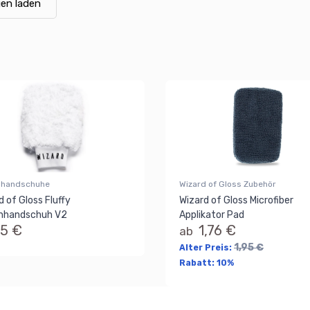
en laden
handschuhe
Wizard of Gloss Zubehör
d of Gloss Fluffy
Wizard of Gloss Microfiber
hhandschuh V2
Applikator Pad
95 €
1,76 €
ab
1,95 €
Alter Preis:
Rabatt:
10%