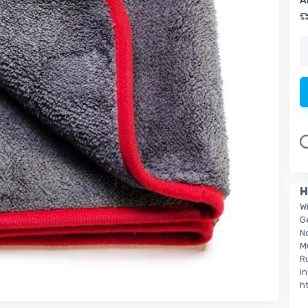
A
L
H
W
G
N
M
R
i
h