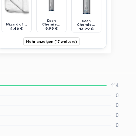
Koch
Koch
Wizard of...
Chemie...
Chemie...
4,46 €
9,99 €
13,99 €
Mehr anzeigen (17 weitere)
114
0
0
0
0