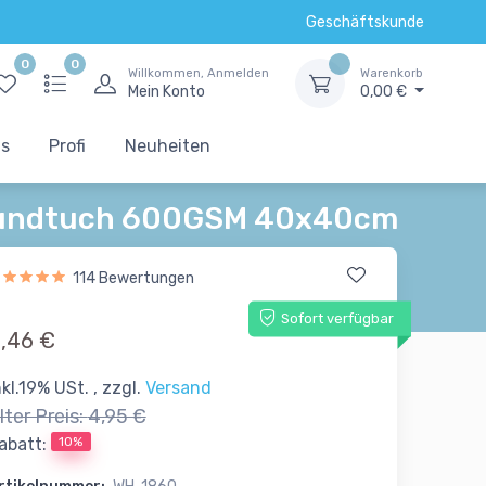
Geschäftskunde
0
0
Willkommen, Anmelden
Warenkorb
Mein Konto
0,00 €
ts
Profi
Neuheiten
lroundtuch 600GSM 40x40cm
114 Bewertungen
Sofort verfügbar
,46 €
nkl.19% USt. , zzgl.
Versand
lter Preis:
4,95 €
10%
abatt: