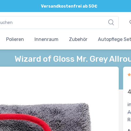
Direkte und persönliche Beratung
Versandkostenfrei ab 50€
Polieren
Innenraum
Zubehör
Autopflege Se
Wizard of Gloss Mr. Grey Al
4
i
A
R