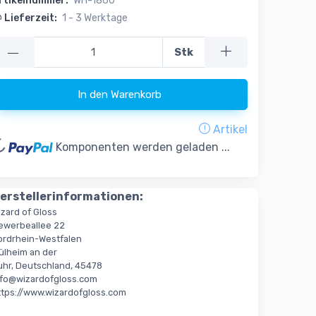
rtikelnummer:
WH-1860
Lieferzeit:
1 - 3 Werktage
—
Stk
In den Warenkorb
Artikel
oading...
Komponenten werden geladen ...
erstellerinformationen:
izard of Gloss
ewerbeallee 22
ordrhein-Westfalen
ülheim an der
uhr, Deutschland, 45478
nfo@wizardofgloss.com
ttps://www.wizardofgloss.com