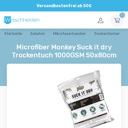
Versandkostenfrei ab 50€
Startseite
Zubehör
Mikrofasertuecher
Trockentücher
Microfiber Monkey Suck it dry
Trockentuch 1000GSM 50x80cm