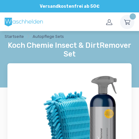
Direkte und persönliche Beratung
Versandkostenfrei ab 50€
Startseite
Autopflege Sets
Koch Chemie Insect & DirtRemover
Set