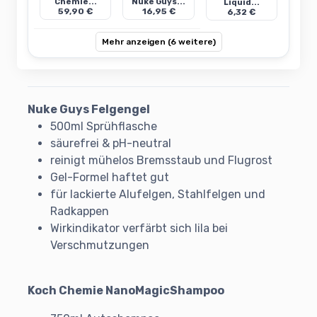
Chemie...
Nuke Guys...
Liquid...
59,90 €
16,95 €
6,32 €
Mehr anzeigen (6 weitere)
Nuke Guys Felgengel
500ml Sprühflasche
säurefrei & pH-neutral
reinigt mühelos Bremsstaub und Flugrost
Gel-Formel haftet gut
für lackierte Alufelgen, Stahlfelgen und
Radkappen
Wirkindikator verfärbt sich lila bei
Verschmutzungen
Koch Chemie NanoMagicShampoo