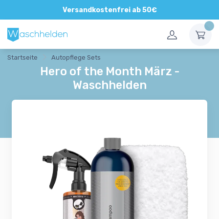
Direkte und persönliche Beratung
Versandkostenfrei ab 50€
Startseite
Autopflege Sets
Hero of the Month März -
Waschhelden