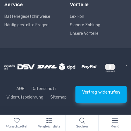
Service
Vorteile
Batteriegesetzhinweise
Lexikon
Häufig gestellte Fragen
Sichere Zahlung
Unsere Vorteile
AGB
Datenschutz
Vertrag widerrufen
Widerrufsbelehrung
Sitemap
* Alle Preise inkl. gesetzlicher USt., zzgl.
Versand
© Waschhelden
Wunschzettel
Vergleichsliste
Suchen
Menü