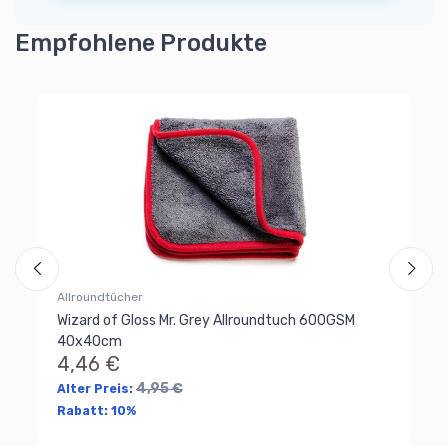
Empfohlene Produkte
Wi
Wi
Fi
8
Al
Ra
Allroundtücher
Wizard of Gloss Mr. Grey Allroundtuch 600GSM
40x40cm
4,46 €
4,95 €
Alter Preis:
Rabatt:
10%