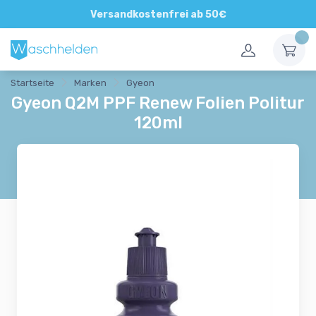
Direkte und persönliche Beratung
Versandkostenfrei ab 50€
Startseite
Marken
Gyeon
Gyeon Q2M PPF Renew Folien Politur
120ml