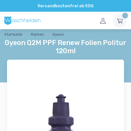
Direkte und persönliche Beratung
Versandkostenfrei ab 50€
Startseite
Marken
Gyeon
Gyeon Q2M PPF Renew Folien Politur
120ml